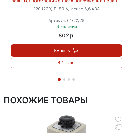
повышенного/пониженного напряжения Ресанта
Важно помнить, что эксплуатация должна
АЗМ-40A
осуществляться с соблюдением мер
220 (230) В, 80 А, менее 6,6 кВА
предосторожности: прибор необходимо заземлить,
Артикул: 61/22/28
а вокруг него оставить достаточное пространство
В наличии
(не менее 50 мм) для нормального воздухообмена.
802 p.
Купить
В 1 клик
ПОХОЖИЕ ТОВАРЫ