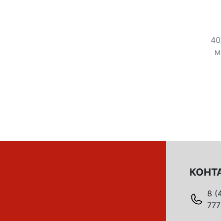
40
м
КОНТ
8 (
777