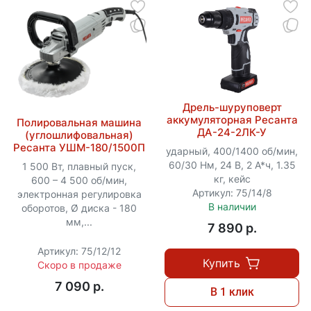
Дрель-шуруповерт
аккумуляторная Ресанта
Полировальная машина
ДА-24-2ЛК-У
(углошлифовальная)
Ресанта УШМ-180/1500П
ударный, 400/1400 об/мин,
60/30 Нм, 24 В, 2 А*ч, 1.35
1 500 Вт, плавный пуск,
кг, кейс
600 – 4 500 об/мин,
Артикул: 75/14/8
электронная регулировка
В наличии
оборотов, Ø диска - 180
мм,...
7 890 p.
Артикул: 75/12/12
Купить
Скоро в продаже
7 090 p.
В 1 клик