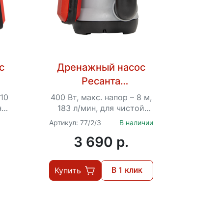
с
Дренажный насос
Ресанта
НД-11000П/5
 10
400 Вт, макс. напор – 8 м,
ной
183 л/мин, для чистой
воды, диаметр
Артикул: 77/2/3
В наличии
 –
пропускаемых частиц – 5
3 690 p.
мм, 1.5“
Купить
В 1 клик