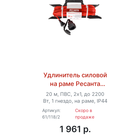
Удлинитель силовой
на раме Ресанта
СУ-2х1-20/1 (IP44)
20 м, ПВС, 2х1, до 2200
Вт, 1 гнездо, на раме, IP44
Артикул:
Скоро в
61/118/2
продаже
1 961 p.