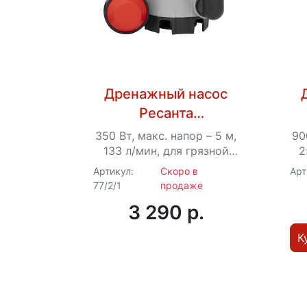
Дренажный насос
Ресанта
НД-8000П/35
350 Вт, макс. напор – 5 м,
90
133 л/мин, для грязной
2
воды, диаметр
Артикул:
Скоро в
Арт
пропускаемых частиц –
п
77/2/1
продаже
35 мм, 1.25“
3 290 p.
К