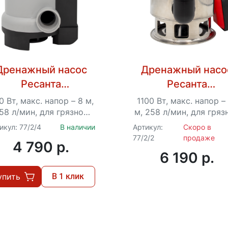
Дренажный насос
Дренажный насо
Ресанта
Ресанта
НД-15500П/35B
НД-15500Н/35
0 Вт, макс. напор – 8 м,
1100 Вт, макс. напор –
58 л/мин, для грязной
м, 258 л/мин, для гряз
воды, диаметр
воды, диаметр
икул: 77/2/4
В наличии
Артикул:
Скоро в
ропускаемых частиц –
пропускаемых частиц
77/2/2
продаже
4 790 p.
35 мм,...
35 мм,...
6 190 p.
упить
В 1 клик