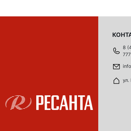
КОНТ
8 (
777
inf
ул.