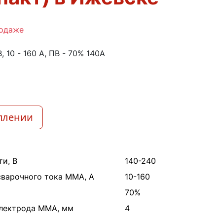
родаже
, 10 - 160 А, ПВ - 70% 140А
плении
и, В
140-240
сварочного тока MMA, А
10-160
70%
лектрода MMA, мм
4