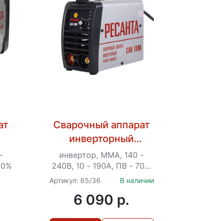
ат
Сварочный аппарат
инверторный
ПН
Ресанта САИ 190К
-
инвертор, MMA, 140 -
(компакт)
 70%
240В, 10 - 190А, ПВ - 70%
160 А
Артикул: 65/36
В наличии
6 090 p.