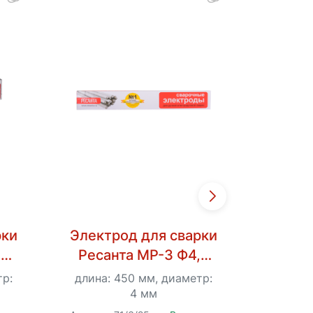
рки
Электрод для сварки
Кабе
,0
Ресанта МР-3 Ф4,0
зазем
Пачка 3 кг
тр:
длина: 450 мм, диаметр:
длина:
4 мм