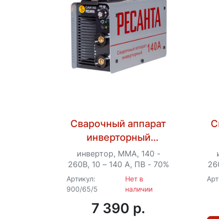
Сварочный аппарат
С
инверторный
Ресанта САИ 140
инвертор, MMA, 140 -
260В, 10 – 140 А, ПВ - 70%
26
Артикул:
Нет в
Арт
900/65/5
наличии
7 390 p.