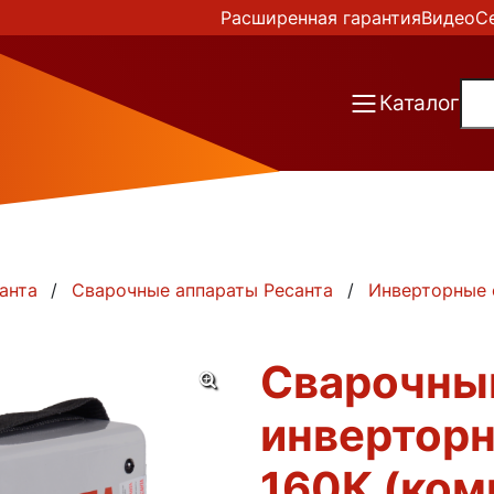
Расширенная гарантия
Видео
С
Каталог
анта
Сварочные аппараты Ресанта
Инверторные 
Сварочны
инверторн
160К (ком