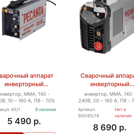
варочный аппарат
Сварочный аппар
инверторный
инверторный
Ресанта САИ 160
Ресанта САИ 160 
инвертор, MMA, 140 -
инвертор, MMA, 140 
0В, 10 – 160 А, ПВ - 70%
240В, 20 – 160 А, ПВ -
икул: 65/1
В наличии
Артикул:
Нет в
900/65/18
наличии
5 490 p.
8 690 p.