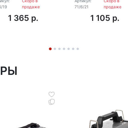
икул:
Скоро в
Артикул:
Скоро в
6/19
продаже
71/6/21
продаже
1 365 p.
1 105 p.
АРЫ