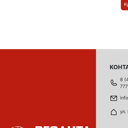
К
КОНТ
8 (
777
inf
ул.