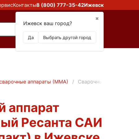
ервис
Контакты
8 (800) 777-35-42
Ижевск
✖
Ижевск ваш город?
Да
Выбрать другой город
сварочные аппараты (ММА)
Сварочный аппарат инв
й аппарат
ый Ресанта САИ
пакт) в Ижевске