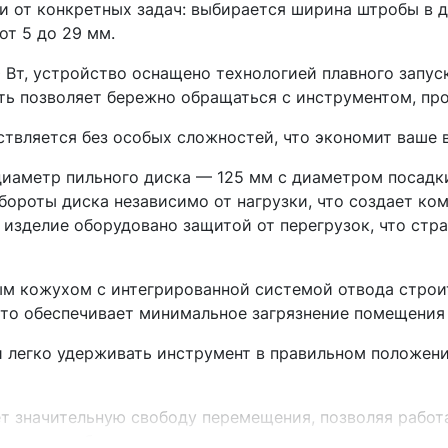
 от конкретных задач: выбирается ширина штробы в д
от 5 до 29 мм.
Вт, устройство оснащено технологией плавного запус
ть позволяет бережно обращаться с инструментом, про
твляется без особых сложностей, что экономит ваше в
аметр пильного диска — 125 мм с диаметром посадки
бороты диска независимо от нагрузки, что создает ко
 изделие оборудовано защитой от перегрузок, что стр
ым кожухом с интегрированной системой отвода строи
что обеспечивает минимальное загрязнение помещения 
 легко удерживать инструмент в правильном положен
ет значительную свободу перемещения, позволяя работ
ельного кабеля.