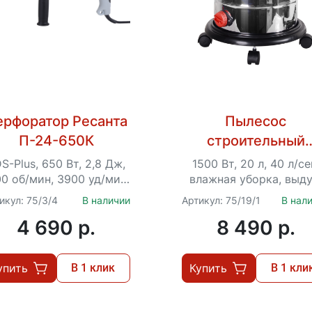
ерфоратор Ресанта
Пылесос
П-24-650К
строительный
Ресанта ПС-1500/
S-Plus, 650 Вт, 2,8 Дж,
1500 Вт, 20 л, 40 л/се
00 об/мин, 3900 уд/мин,
влажная уборка, выду
2.3 кг, кейс
розетка для инструме
икул: 75/3/4
В наличии
Артикул: 75/19/1
В нал
4 690 p.
8 490 p.
упить
В 1 клик
Купить
В 1 кли