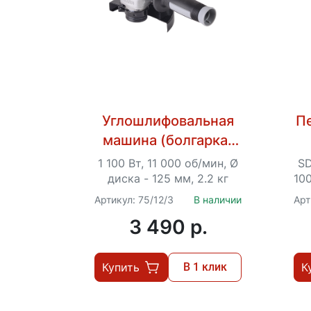
Углошлифовальная
П
машина (болгарка)
Ресанта
1 100 Вт, 11 000 об/мин, Ø
SD
УШМ-125/1100
диска - 125 мм, 2.2 кг
10
Артикул: 75/12/3
В наличии
Арт
3 490 p.
Купить
В 1 клик
К