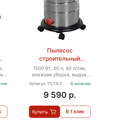
Пылесос
строительный
20
Ресанта ПС-1500/30
к,
1500 Вт, 30 л, 40 л/сек,
в,
влажная уборка, выдув,
нта
розетка для инструмента
ичии
Артикул: 75/19/2
В наличии
9 590 p.
к
Купить
В 1 клик