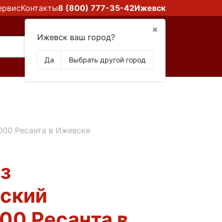
ервис
Контакты
8 (800) 777-35-42
Ижевск
✖
Ижевск ваш город?
Да
Выбрать другой город
00 Ресанта в Ижевске
з
еский
0 Ресанта в