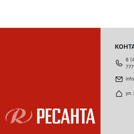
КОНТ
8 (
777
inf
ул.